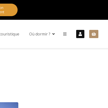
on
ent
touristique
Où dormir ?