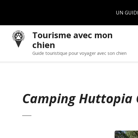
Panneau de gestion des cookies
UN GUID
S
Tourisme avec mon
k
chien
i
p
Guide touristique pour voyager avec son chien
t
o
c
o
n
Camping Huttopia 
t
e
n
t