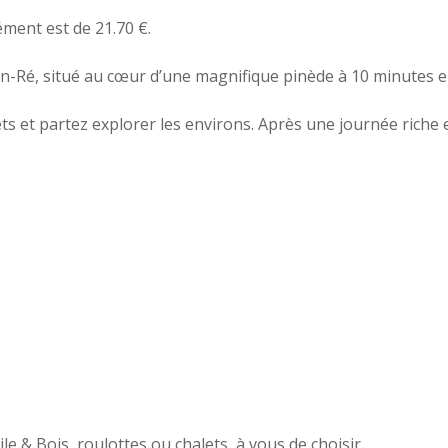
ment est de 21.70 €.
en-Ré, situé au cœur d’une magnifique pinède à 10 minutes en
s et partez explorer les environs. Après une journée riche e
e & Bois, roulottes ou chalets, à vous de choisir.