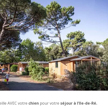
ille AVEC votre
chien
pour votre
séjour à l’Ile-de-Ré.