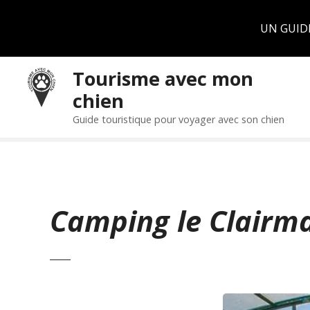
Panneau de gestion des cookies
UN GUID
S
Tourisme avec mon
k
chien
i
p
Guide touristique pour voyager avec son chien
t
o
c
o
n
Camping le Clairm
t
e
n
t