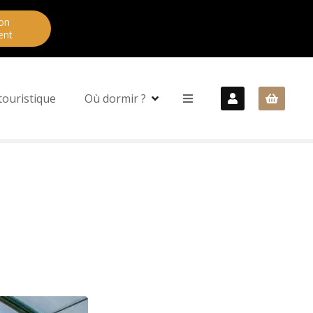
on
ent
touristique
Où dormir ?