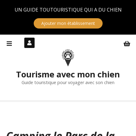
Panneau de gestion des cookies
UN GUIDE TOUTOURISTIQUE QUI A DU CHIEN
Ajouter mon établissement
S
k
i
p
t
Tourisme avec mon chien
o
c
Guide touristique pour voyager avec son chien
o
n
t
e
n
t
Camping le Parc de la