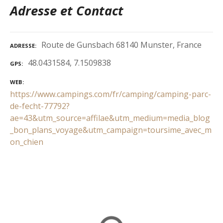
Adresse et Contact
Route de Gunsbach 68140 Munster, France
ADRESSE
48.0431584, 7.1509838
GPS
WEB
https://www.campings.com/fr/camping/camping-parc-
de-fecht-77792?
ae=43&utm_source=affilae&utm_medium=media_blog
_bon_plans_voyage&utm_campaign=toursime_avec_m
on_chien