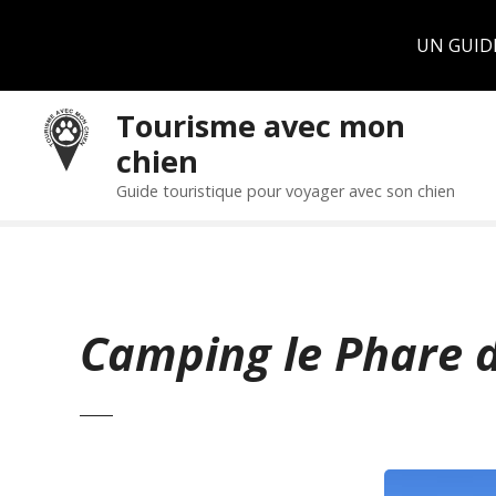
Panneau de gestion des cookies
UN GUID
S
Tourisme avec mon
k
chien
i
p
Guide touristique pour voyager avec son chien
t
o
c
o
n
Camping le Phare 
t
e
n
t