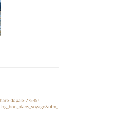
hare-dopale-77545?
blog_bon_plans_voyage&utm_