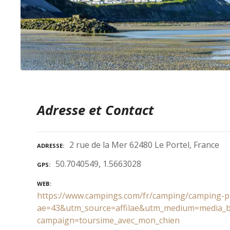
Adresse et Contact
2 rue de la Mer 62480 Le Portel, France
ADRESSE
50.7040549, 1.5663028
GPS
WEB
https://www.campings.com/fr/camping/camping-p
ae=43&utm_source=affilae&utm_medium=media_
campaign=toursime_avec_mon_chien