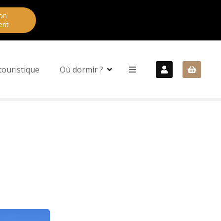
on
ent
touristique
Où dormir ?