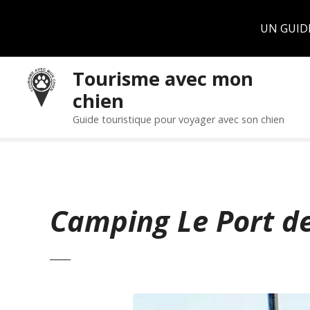
Panneau de gestion des cookies
UN GUID
S
Tourisme avec mon
k
chien
i
p
Guide touristique pour voyager avec son chien
t
o
c
o
n
Camping Le Port d
t
e
n
t