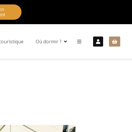
on
ent
touristique
Où dormir ?