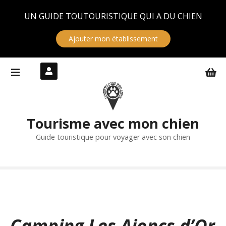
Panneau de gestion des cookies
UN GUIDE TOUTOURISTIQUE QUI A DU CHIEN
Ajouter mon établissement
S
k
i
p
t
Tourisme avec mon chien
o
c
Guide touristique pour voyager avec son chien
o
n
t
e
n
t
Camping Les Ajoncs d’Or