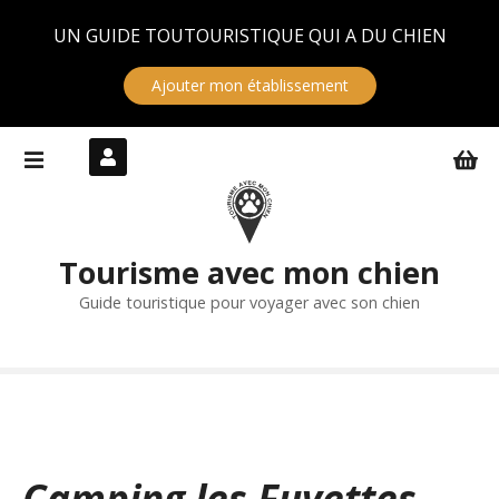
Panneau de gestion des cookies
UN GUIDE TOUTOURISTIQUE QUI A DU CHIEN
Ajouter mon établissement
S
k
i
p
t
Tourisme avec mon chien
o
c
Guide touristique pour voyager avec son chien
o
n
t
e
n
t
Camping les Fuvettes