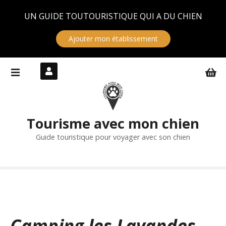
Panneau de gestion des cookies
UN GUIDE TOUTOURISTIQUE QUI A DU CHIEN
Ajouter mon établissement
S
k
i
p
t
Tourisme avec mon chien
o
c
Guide touristique pour voyager avec son chien
o
n
t
e
n
t
Camping les Lavandes