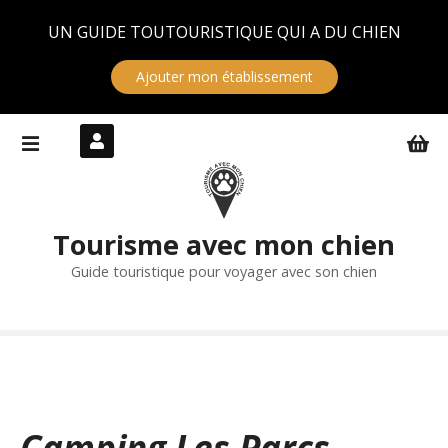
Panneau de gestion des cookies
UN GUIDE TOUTOURISTIQUE QUI A DU CHIEN
Ajouter mon établissement
S
k
i
p
t
Tourisme avec mon chien
o
c
Guide touristique pour voyager avec son chien
o
n
t
e
n
t
Camping Les Parcs