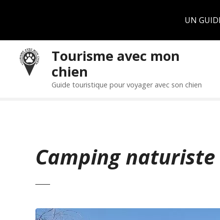
Panneau de gestion des cookies
UN GUID
S
Tourisme avec mon
k
chien
i
p
Guide touristique pour voyager avec son chien
t
o
c
o
n
Camping naturiste 
t
e
n
t