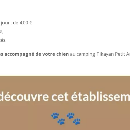
our : de 4.00 €
e,
tés.
es
accompagné de votre chien
au camping Tikayan Petit Ar