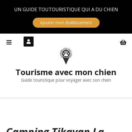
Panneau de gestion des cookies
UN GUIDE TOUTOURISTIQUE QUI A DU CHIEN
Ajouter mon établissement
S
k
i
p
t
Tourisme avec mon chien
o
c
Guide touristique pour voyager avec son chien
o
n
t
e
n
t
Camping Tikayan La