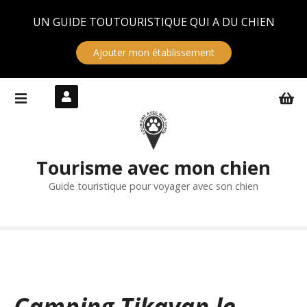
Panneau de gestion des cookies
UN GUIDE TOUTOURISTIQUE QUI A DU CHIEN
Ajouter mon établissement
S
k
i
p
t
Tourisme avec mon chien
o
c
Guide touristique pour voyager avec son chien
o
n
t
e
n
t
Camping Tikayan le