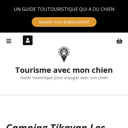
Panneau de gestion des cookies
UN GUIDE TOUTOURISTIQUE QUI A DU CHIEN
Ajouter mon établissement
S
k
i
p
t
Tourisme avec mon chien
o
c
Guide touristique pour voyager avec son chien
o
n
t
e
n
t
Camping Tikayan Les