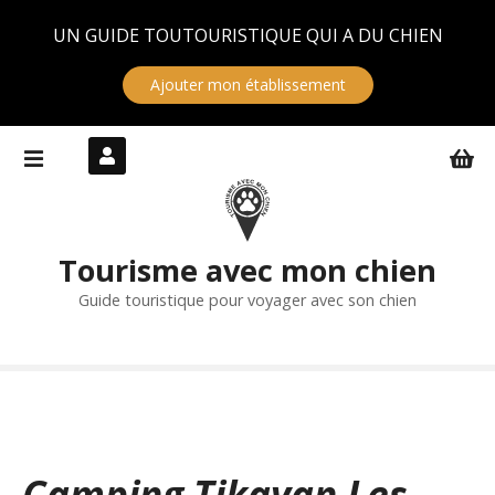
Panneau de gestion des cookies
UN GUIDE TOUTOURISTIQUE QUI A DU CHIEN
Ajouter mon établissement
S
k
i
p
t
Tourisme avec mon chien
o
c
Guide touristique pour voyager avec son chien
o
n
t
e
n
t
Camping Tikayan Les