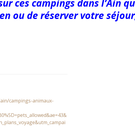
 sur ces campings dans l’Ain qu
en ou de réserver votre séjour,
/ain/campings-animaux-
B0%5D=pets_allowed&ae=43&
n_plans_voyage&utm_campai