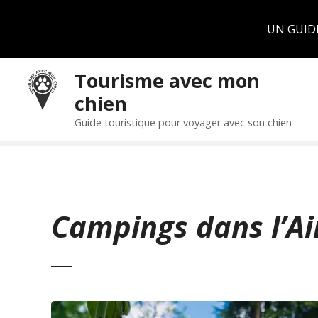
Panneau de gestion des cookies
UN GUID
S
Tourisme avec mon
k
chien
i
p
Guide touristique pour voyager avec son chien
t
o
c
o
n
Campings dans l’Ai
t
e
n
t