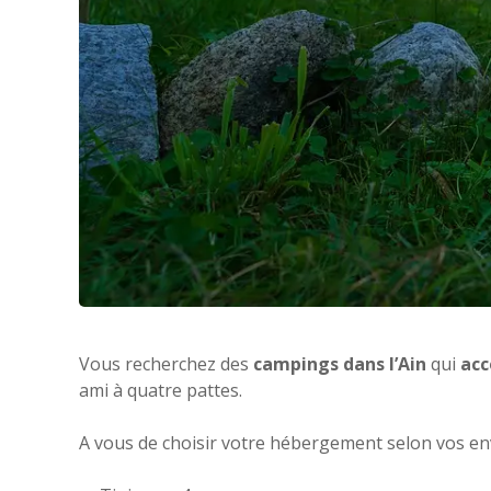
Vous recherchez des
campings dans l’Ain
qui
acc
ami à quatre pattes.
A vous de choisir votre hébergement selon vos en