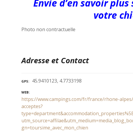
Envie d’en savoir plus
votre chi
Photo non contractuelle
Adresse et Contact
45.9410123, 4.7733198
GPS
WEB
https://www.campings.com/fr/france/rhone-alpes
acceptes?
type=department&accommodation_properties%5
utm_source=affilae&utm_medium=media_blog_bo
gn=toursime_avec_mon_chien