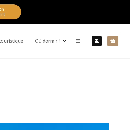
on
ent
touristique
Où dormir ?