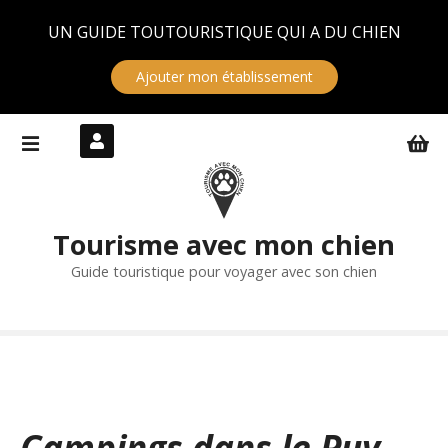
Panneau de gestion des cookies
UN GUIDE TOUTOURISTIQUE QUI A DU CHIEN
Ajouter mon établissement
S
k
i
p
t
Tourisme avec mon chien
o
c
Guide touristique pour voyager avec son chien
o
n
t
e
n
t
Campings dans le Puy-