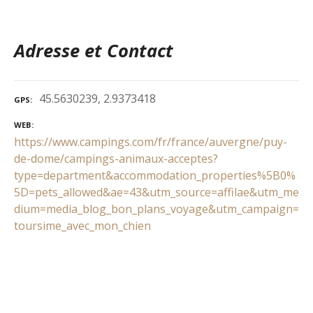
Adresse et Contact
45.5630239, 2.9373418
GPS
WEB
https://www.campings.com/fr/france/auvergne/puy-
de-dome/campings-animaux-acceptes?
type=department&accommodation_properties%5B0%
5D=pets_allowed&ae=43&utm_source=affilae&utm_me
dium=media_blog_bon_plans_voyage&utm_campaign=
toursime_avec_mon_chien