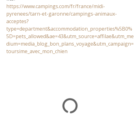
https://www.campings.com/fr/france/midi-
pyrenees/tarn-et-garonne/campings-animaux-
acceptes?
type=department&accommodation_properties%5B0%
5D=pets_allowed&ae=43&utm_source=affilae&utm_me
dium=media_blog_bon_plans_voyage&utm_campaign=
toursime_avec_mon_chien