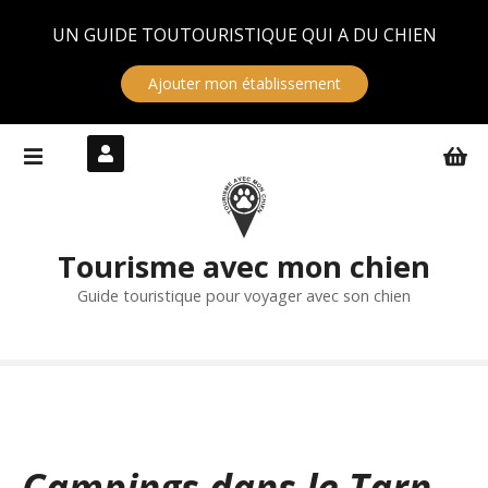
Panneau de gestion des cookies
UN GUIDE TOUTOURISTIQUE QUI A DU CHIEN
Ajouter mon établissement
S
k
i
p
t
Tourisme avec mon chien
o
c
Guide touristique pour voyager avec son chien
o
n
t
e
n
t
Campings dans le Tarn-