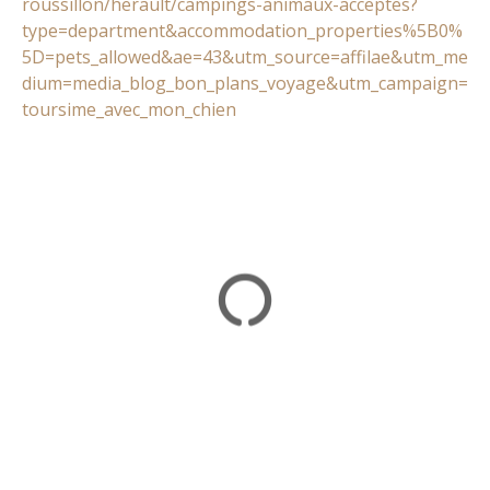
roussillon/herault/campings-animaux-acceptes?
type=department&accommodation_properties%5B0%
5D=pets_allowed&ae=43&utm_source=affilae&utm_me
dium=media_blog_bon_plans_voyage&utm_campaign=
toursime_avec_mon_chien