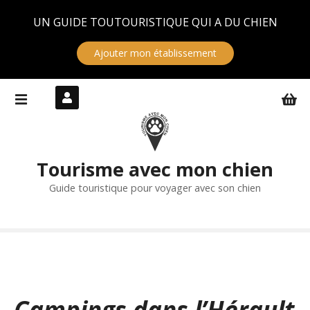
Panneau de gestion des cookies
UN GUIDE TOUTOURISTIQUE QUI A DU CHIEN
Ajouter mon établissement
S
k
i
p
t
Tourisme avec mon chien
o
c
Guide touristique pour voyager avec son chien
o
n
t
e
n
t
Campings dans l’Hérault