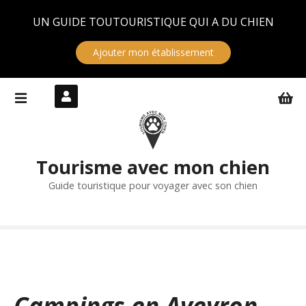
Panneau de gestion des cookies
UN GUIDE TOUTOURISTIQUE QUI A DU CHIEN
Ajouter mon établissement
S
k
i
p
t
Tourisme avec mon chien
o
c
Guide touristique pour voyager avec son chien
o
n
t
e
n
t
Campings en Aveyron