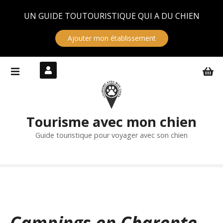
Panneau de gestion des cookies
UN GUIDE TOUTOURISTIQUE QUI A DU CHIEN
Ajouter mon établissement
S
k
i
p
t
Tourisme avec mon chien
o
c
Guide touristique pour voyager avec son chien
o
n
t
e
n
t
Campings en Charente-