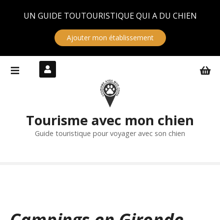
Panneau de gestion des cookies
UN GUIDE TOUTOURISTIQUE QUI A DU CHIEN
Ajouter mon établissement
S
k
i
p
t
Tourisme avec mon chien
o
c
Guide touristique pour voyager avec son chien
o
n
t
e
n
t
Campings en Gironde