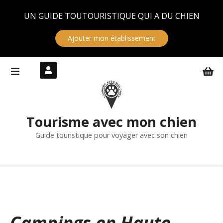
Panneau de gestion des cookies
UN GUIDE TOUTOURISTIQUE QUI A DU CHIEN
Ajouter mon établissement
S
k
i
p
t
Tourisme avec mon chien
o
c
Guide touristique pour voyager avec son chien
o
n
t
e
n
t
Campings en Haute-