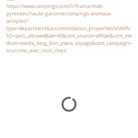
https://www.campings.com/fr/france/midi-
pyrenees/haute-garonne/campings-animaux-
acceptes?
type=department&accommodation_properties%5B0%
5D=pets_allowed&ae=43&utm_source=affilae&utm_me
dium=media_blog_bon_plans_voyage&utm_campaign=
toursime_avec_mon_chien