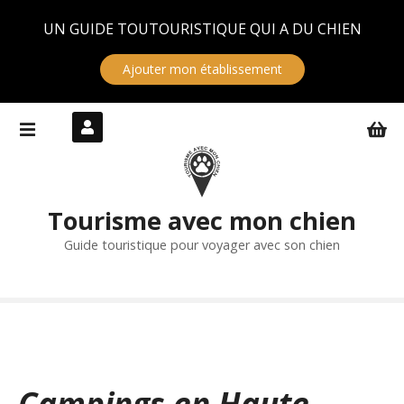
Panneau de gestion des cookies
UN GUIDE TOUTOURISTIQUE QUI A DU CHIEN
Ajouter mon établissement
S
k
i
p
t
Tourisme avec mon chien
o
c
Guide touristique pour voyager avec son chien
o
n
t
e
n
t
Campings en Haute-