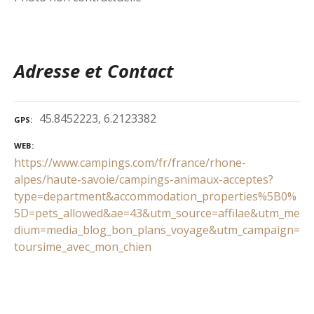
Adresse et Contact
45.8452223, 6.2123382
GPS
WEB
https://www.campings.com/fr/france/rhone-
alpes/haute-savoie/campings-animaux-acceptes?
type=department&accommodation_properties%5B0%
5D=pets_allowed&ae=43&utm_source=affilae&utm_me
dium=media_blog_bon_plans_voyage&utm_campaign=
toursime_avec_mon_chien