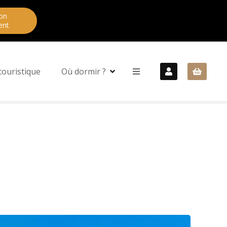
on
ent
touristique
Où dormir ?