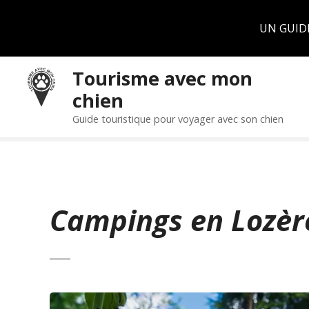
Panneau de gestion des cookies
UN GUID
S
Tourisme avec mon
k
chien
i
p
Guide touristique pour voyager avec son chien
t
o
c
o
n
Campings en Lozèr
t
e
n
t