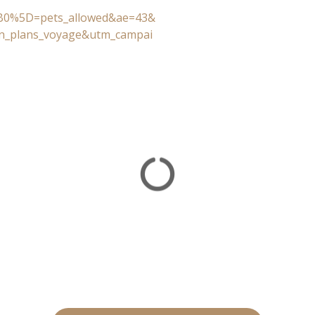
B0%5D=pets_allowed&ae=43&
n_plans_voyage&utm_campai