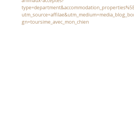
animaux-acceptes?
type=department&accommodation_properties%5
utm_source=affilae&utm_medium=media_blog_bo
gn=toursime_avec_mon_chien