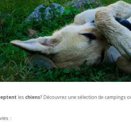
ceptent
les
chiens
? Découvrez une sélection de campings o
vies :