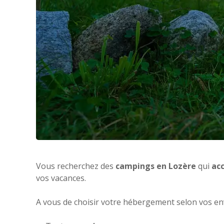
Vous recherchez des
campings en Lozère
qui
ac
vos vacances.
A vous de choisir votre hébergement selon vos en