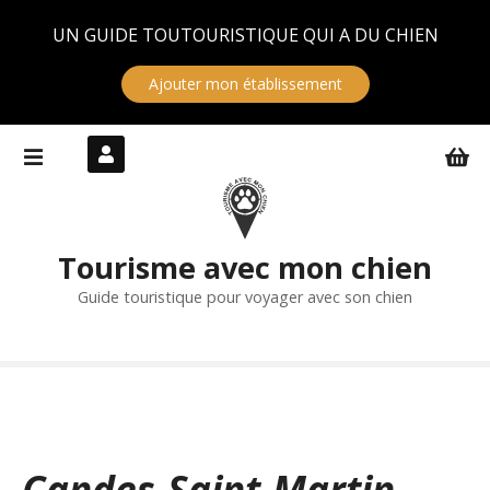
Panneau de gestion des cookies
UN GUIDE TOUTOURISTIQUE QUI A DU CHIEN
Ajouter mon établissement
S
k
i
p
t
Tourisme avec mon chien
o
c
Guide touristique pour voyager avec son chien
o
n
t
e
n
t
Candes-Saint-Martin