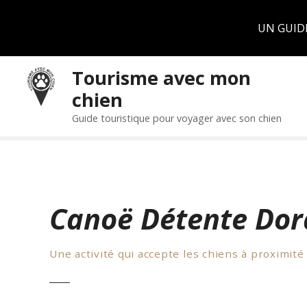
Panneau de gestion des cookies
UN GUID
S
Tourisme avec mon
k
chien
i
p
Guide touristique pour voyager avec son chien
t
o
c
o
n
Canoë Détente Do
t
e
n
Une activité qui accepte les chiens à proximité
t