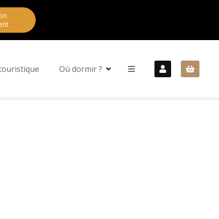
on
ent
touristique
Où dormir ?