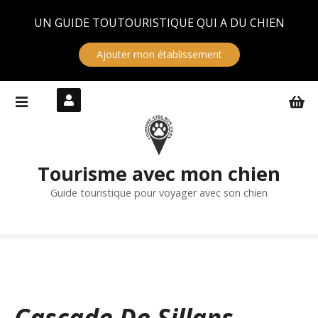
Panneau de gestion des cookies
UN GUIDE TOUTOURISTIQUE QUI A DU CHIEN
Ajouter mon établissement
S
k
i
p
t
Tourisme avec mon chien
o
c
Guide touristique pour voyager avec son chien
o
n
t
e
n
t
Cascade De Sillans