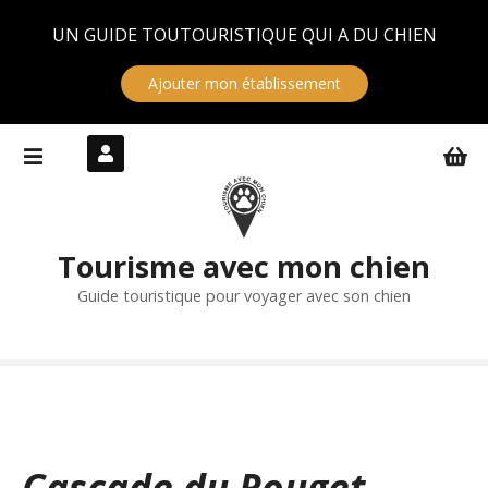
Panneau de gestion des cookies
UN GUIDE TOUTOURISTIQUE QUI A DU CHIEN
Ajouter mon établissement
S
k
i
p
t
Tourisme avec mon chien
o
c
Guide touristique pour voyager avec son chien
o
n
t
e
n
t
Cascade du Rouget