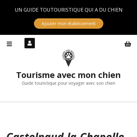
Panneau de gestion des cookies
UN GUIDE TOUTOURISTIQUE QUI A DU CHIEN
Ajouter mon établissement
S
k
i
p
t
Tourisme avec mon chien
o
c
Guide touristique pour voyager avec son chien
o
n
t
e
n
t
Castelnaud-la-Chapelle