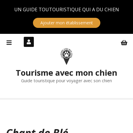
Panneau de gestion des cookies
UN GUIDE TOUTOURISTIQUE QUI A DU CHIEN
Ajouter mon établissement
S
k
i
p
t
Tourisme avec mon chien
o
c
Guide touristique pour voyager avec son chien
o
n
t
e
n
t
Chant de Blé