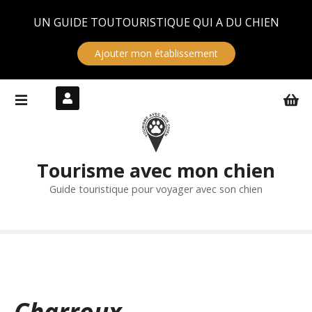
Panneau de gestion des cookies
UN GUIDE TOUTOURISTIQUE QUI A DU CHIEN
Ajouter mon établissement
S
k
i
p
t
Tourisme avec mon chien
o
c
Guide touristique pour voyager avec son chien
o
n
t
e
n
t
Charroux