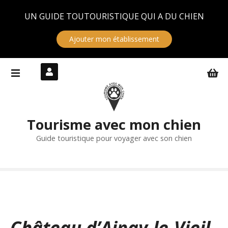
Panneau de gestion des cookies
UN GUIDE TOUTOURISTIQUE QUI A DU CHIEN
Ajouter mon établissement
S
k
i
p
t
Tourisme avec mon chien
o
c
Guide touristique pour voyager avec son chien
o
n
t
e
n
t
Château d’Ainay-le-Vieil