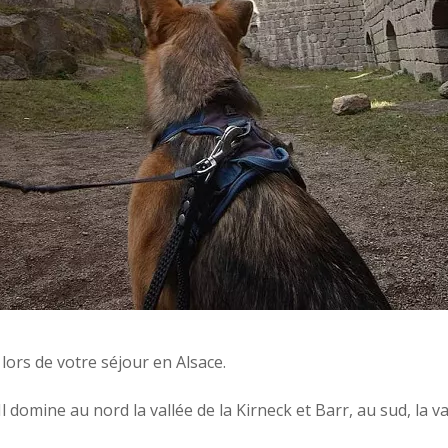
lors de votre séjour en Alsace.
l domine au nord la vallée de la Kirneck et Barr, au sud, la va