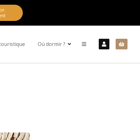
on
ent
touristique
Où dormir ?