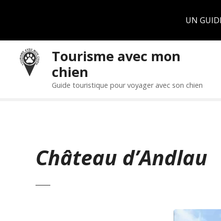
Panneau de gestion des cookies
UN GUID
S
Tourisme avec mon
k
chien
i
p
Guide touristique pour voyager avec son chien
t
o
c
o
n
Château d’Andlau
t
e
n
t