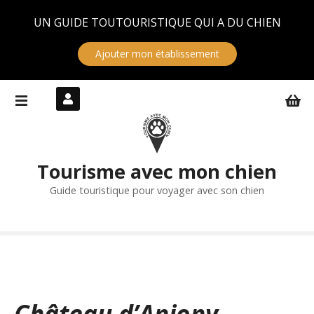
Panneau de gestion des cookies
UN GUIDE TOUTOURISTIQUE QUI A DU CHIEN
Ajouter mon établissement
S
k
i
p
t
Tourisme avec mon chien
o
c
Guide touristique pour voyager avec son chien
o
n
t
e
n
t
Château d’Anjony