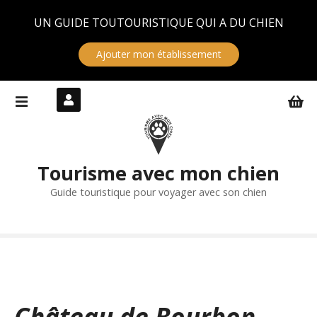
Panneau de gestion des cookies
UN GUIDE TOUTOURISTIQUE QUI A DU CHIEN
Ajouter mon établissement
S
k
i
p
t
Tourisme avec mon chien
o
c
Guide touristique pour voyager avec son chien
o
n
t
e
n
t
Château de Bourbon-