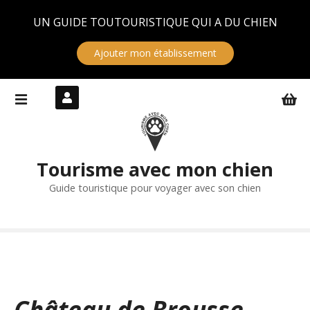
Panneau de gestion des cookies
UN GUIDE TOUTOURISTIQUE QUI A DU CHIEN
Ajouter mon établissement
S
k
i
p
t
Tourisme avec mon chien
o
c
Guide touristique pour voyager avec son chien
o
n
t
e
n
t
Château de Brousse