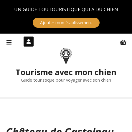
Panneau de gestion des cookies
UN GUIDE TOUTOURISTIQUE QUI A DU CHIEN
Ajouter mon établissement
S
k
i
p
t
Tourisme avec mon chien
o
c
Guide touristique pour voyager avec son chien
o
n
t
e
n
t
Château de Castelnau-