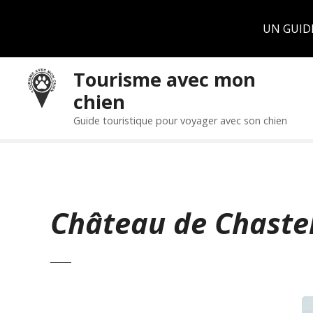
Panneau de gestion des cookies
UN GUID
S
Tourisme avec mon
k
chien
i
p
Guide touristique pour voyager avec son chien
t
o
c
o
n
Château de Chaste
t
e
n
t