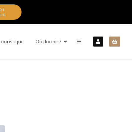
on
ent
touristique
Où dormir ?