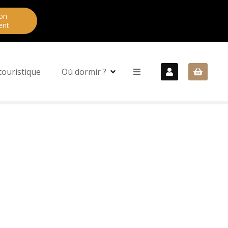
on
ent
touristique
Où dormir ?