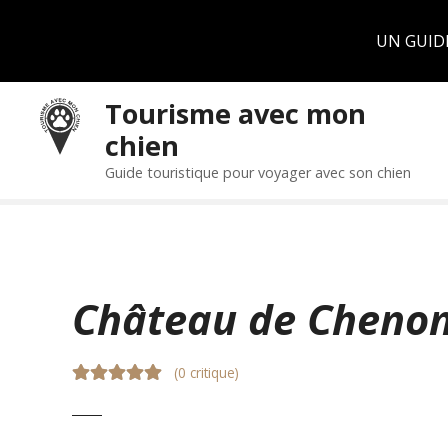
Panneau de gestion des cookies
UN GUID
S
Tourisme avec mon
k
chien
i
p
Guide touristique pour voyager avec son chien
t
o
c
o
n
Château de Cheno
t
e
n
(
0 critique
)
t