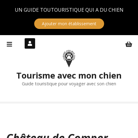
Panneau de gestion des cookies
UN GUIDE TOUTOURISTIQUE QUI A DU CHIEN
Ajouter mon établissement
S
k
i
p
t
Tourisme avec mon chien
o
c
Guide touristique pour voyager avec son chien
o
n
t
e
n
t
Château de Comper