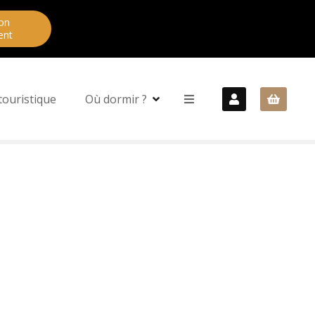
on
ent
touristique
Où dormir ?