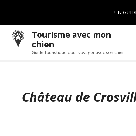
Panneau de gestion des cookies
UN GUID
S
Tourisme avec mon
k
chien
i
p
Guide touristique pour voyager avec son chien
t
o
c
o
n
Château de Crosvil
t
e
n
t