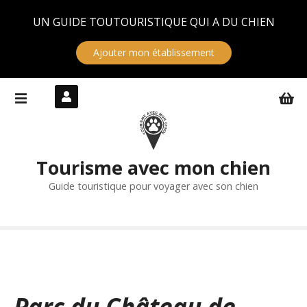
Panneau de gestion des cookies
UN GUIDE TOUTOURISTIQUE QUI A DU CHIEN
Ajouter mon établissement
S
k
i
p
t
Tourisme avec mon chien
o
c
Guide touristique pour voyager avec son chien
o
n
t
e
n
t
Parc du Château de