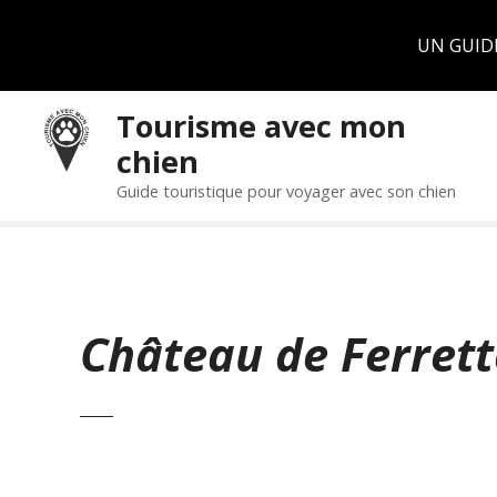
Panneau de gestion des cookies
UN GUID
S
Tourisme avec mon
k
chien
i
p
Guide touristique pour voyager avec son chien
t
o
c
o
n
Château de Ferrett
t
e
n
t