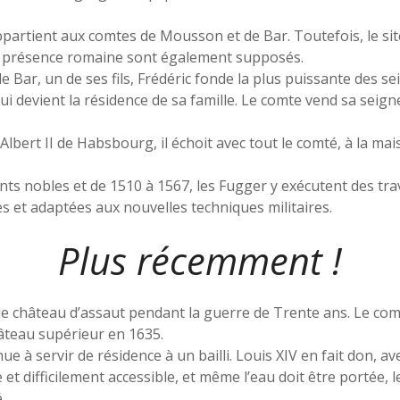
partient aux comtes de Mousson et de Bar. Toutefois, le sit
 de présence romaine sont également supposés.
de Bar, un de ses fils, Frédéric fonde la plus puissante des se
 qui devient la résidence de sa famille. Le comte vend sa seig
’Albert II de Habsbourg, il échoit avec tout le comté, à la m
érents nobles et de 1510 à 1567, les Fugger y exécutent des t
s et adaptées aux nouvelles techniques militaires.
Plus récemment !
 château d’assaut pendant la guerre de Trente ans. Le comma
hâteau supérieur en 1635.
ue à servir de résidence à un bailli. Louis XIV en fait don, a
 et difficilement accessible, et même l’eau doit être portée, 
.