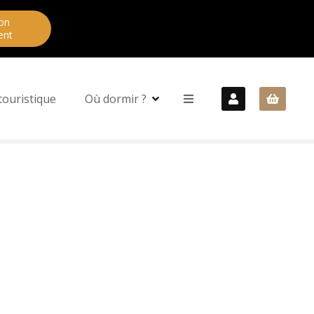
on
ent
touristique
Où dormir ?