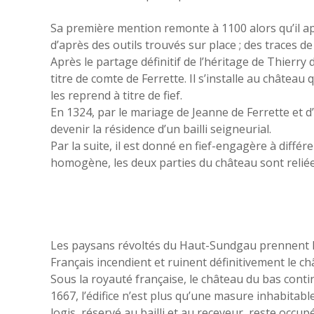
Sa première mention remonte à 1100 alors qu’il ap
d’après des outils trouvés sur place ; des traces
Après le partage définitif de l’héritage de Thierry 
titre de comte de Ferrette. Il s’installe au château
les reprend à titre de fief.
En 1324, par le mariage de Jeanne de Ferrette et d
devenir la résidence d’un bailli seigneurial.
Par la suite, il est donné en fief-engagère à diff
homogène, les deux parties du château sont reliée
Les paysans révoltés du Haut-Sundgau prennent le
Français incendient et ruinent définitivement le c
Sous la royauté française, le château du bas contin
1667, l’édifice n’est plus qu’une masure inhabitable
logis, réservé au bailli et au receveur, reste occupé