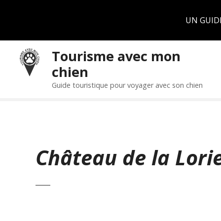
Panneau de gestion des cookies
UN GUID
S
Tourisme avec mon
k
chien
i
p
Guide touristique pour voyager avec son chien
t
o
c
o
n
Château de la Lori
t
e
n
t