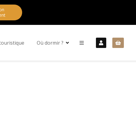
on
ent
touristique
Où dormir ?