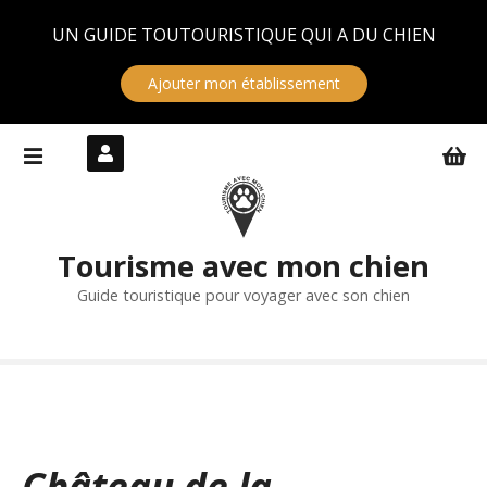
Panneau de gestion des cookies
UN GUIDE TOUTOURISTIQUE QUI A DU CHIEN
Ajouter mon établissement
S
k
i
p
t
Tourisme avec mon chien
o
c
Guide touristique pour voyager avec son chien
o
n
t
e
n
t
Château de la