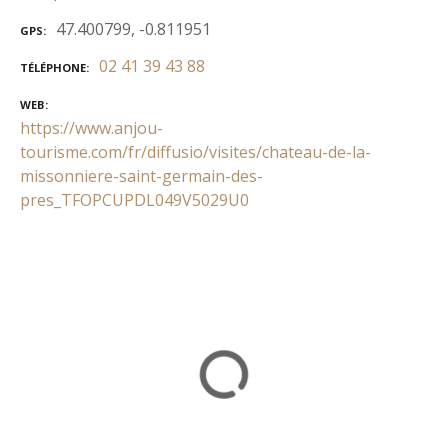
47.400799, -0.811951
GPS
02 41 39 43 88
TÉLÉPHONE
WEB
https://www.anjou-
tourisme.com/fr/diffusio/visites/chateau-de-la-
missonniere-saint-germain-des-
pres_TFOPCUPDL049V5029U0