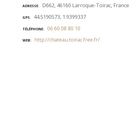
D662, 46160 Larroque-Toirac, France
ADRESSE
44.5190573, 1.9399337
GPS
06 60 08 80 10
TÉLÉPHONE
http://chateau.toirac.free.fr/
WEB