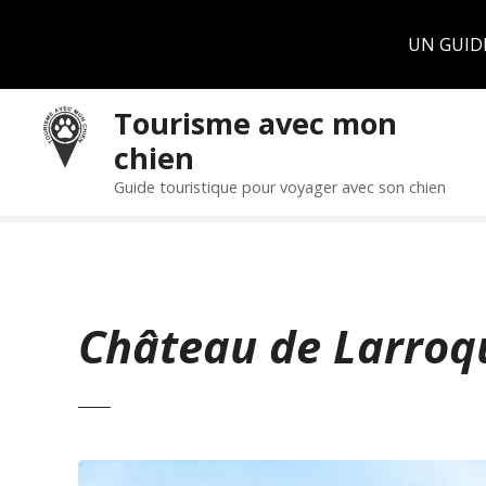
Panneau de gestion des cookies
UN GUID
S
Tourisme avec mon
k
chien
i
p
Guide touristique pour voyager avec son chien
t
o
c
o
n
Château de Larroq
t
e
n
t