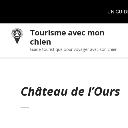
Panneau de gestion des cookies
UN GUID
S
Tourisme avec mon
k
chien
i
p
Guide touristique pour voyager avec son chien
t
o
c
o
n
Château de l’Ours
t
e
n
t