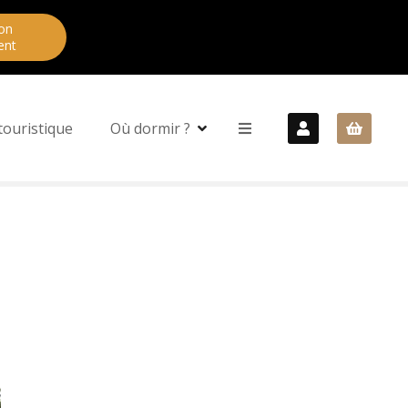
on
ent
touristique
Où dormir ?