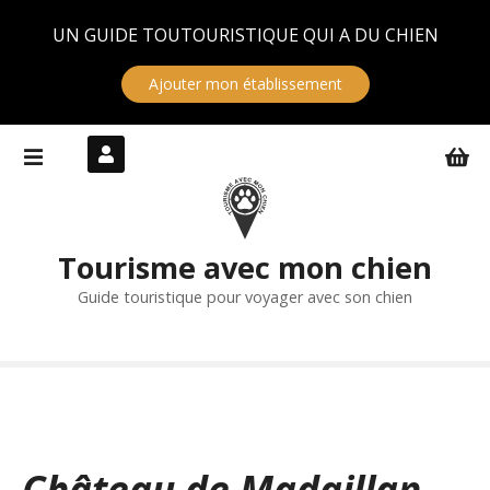
Panneau de gestion des cookies
UN GUIDE TOUTOURISTIQUE QUI A DU CHIEN
Ajouter mon établissement
S
k
i
p
t
Tourisme avec mon chien
o
c
Guide touristique pour voyager avec son chien
o
n
t
e
n
t
Château de Madaillan