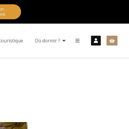
on
ent
touristique
Où dormir ?