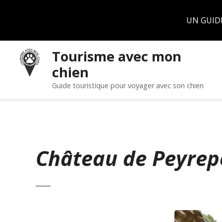
Panneau de gestion des cookies
UN GUID
S
Tourisme avec mon
k
chien
i
p
Guide touristique pour voyager avec son chien
t
o
c
o
n
Château de Peyrep
t
e
n
t