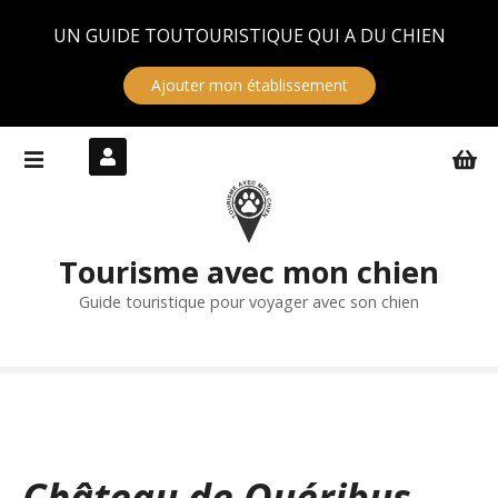
Panneau de gestion des cookies
UN GUIDE TOUTOURISTIQUE QUI A DU CHIEN
Ajouter mon établissement
S
k
i
p
t
Tourisme avec mon chien
o
c
Guide touristique pour voyager avec son chien
o
n
t
e
n
t
Château de Quéribus